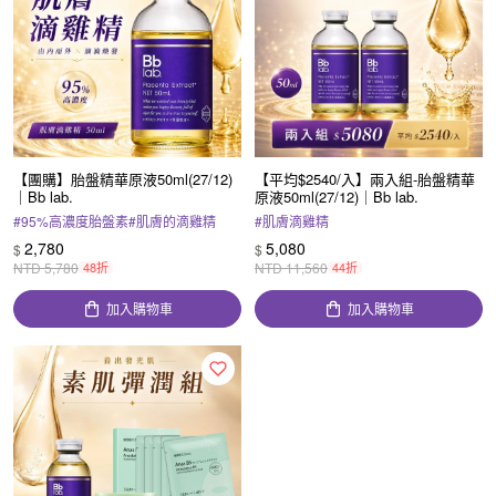
【團購】胎盤精華原液50ml(27/12)
【平均$2540/入】兩入組-胎盤精華
｜Bb lab.
原液50ml(27/12)｜Bb lab.
#
95%高濃度胎盤素
#
肌膚的滴雞精
#
肌膚滴雞精
2,780
5,080
$
$
NTD
5,780
48折
NTD
11,560
44折
加入購物車
加入購物車