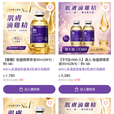
【團購】胎盤精華原液30ml(28/5)｜
【平均$1690/入】兩入-胎盤精華原
Bb lab.
液30ml(28/5)｜Bb lab.
#
95%高濃度胎盤素
#
肌膚的滴雞精
#
95%高濃度胎盤素
#
肌膚的滴雞精
#
熱銷2千萬瓶
#
熱銷2千萬瓶
1,780
3,380
$
$
NTD
3,580
5折
NTD
7,160
47折
加入購物車
加入購物車