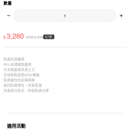
數量
3,280
$
57折
NTD
5,780
肌膚的滴雞精
95%高濃度胎盤素
日本胎盤素原液之王
全球銷售超過2000萬罐
肌膚最佳的前導精華
維持肌膚彈性，改善肌理
改善暗沉氣色，恢復肌膚光澤
適用活動