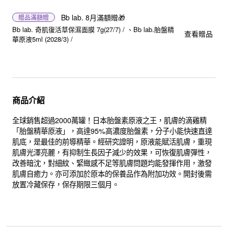
Bb lab. 8月滿額贈🎁
贈品
滿額贈
Bb lab. 奇肌復活草保濕面膜 7g(27/7) /
Bb lab.胎盤精
查看贈品
華原液5ml (2028/3) /
商品介紹
全球銷售超過2000萬罐！日本胎盤素原液之王，肌膚的滴雞精
「胎盤精華原液」，高達95%高濃度胎盤素，分子小能快速直達
肌底，是最佳的前導精華。經研究證明，原液能賦活肌膚，重現
肌膚光澤亮麗，有抑制生長因子減少的效果，可恢復肌膚彈性，
改善暗沈，對細紋、緊緻感不足等肌膚問題均能發揮作用，激發
肌膚自癒力。亦可添加於原本的保養品作為附加功效。開封後需
放置冷藏保存，保存期限三個月。